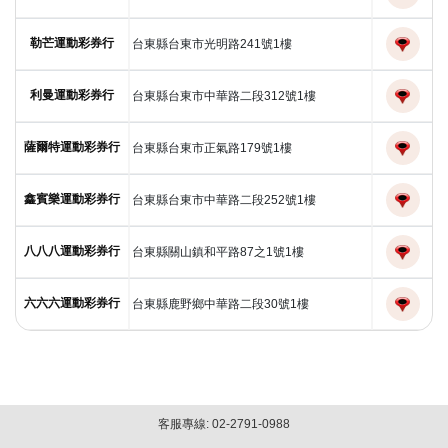
勒芒運動彩券行
台東縣台東市光明路241號1樓
利曼運動彩券行
台東縣台東市中華路二段312號1樓
薩爾特運動彩券行
台東縣台東市正氣路179號1樓
鑫賓樂運動彩券行
台東縣台東市中華路二段252號1樓
八八八運動彩券行
台東縣關山鎮和平路87之1號1樓
六六六運動彩券行
台東縣鹿野鄉中華路二段30號1樓
客服專線: 02-2791-0988